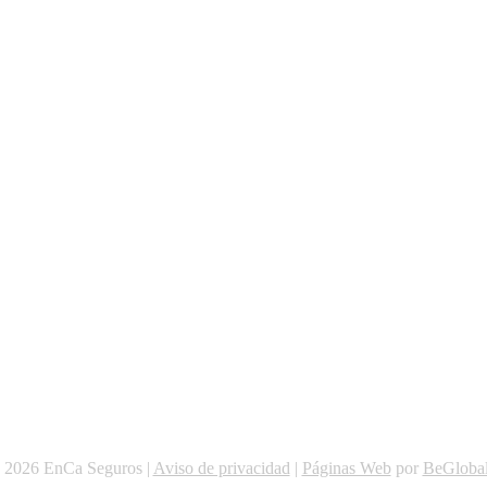
ntendemos
 2026 EnCa Seguros |
Aviso de privacidad
|
Páginas Web
por
BeGlobal