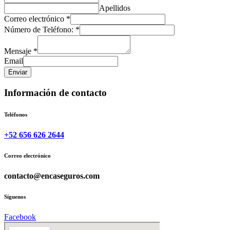
Apellidos
Correo electrónico
*
Número de Teléfono:
*
Mensaje
*
Email
Enviar
Información de contacto
Teléfonos
+52 656 626 2644
Correo electrónico
contacto@encaseguros.com
Síguenos
Facebook