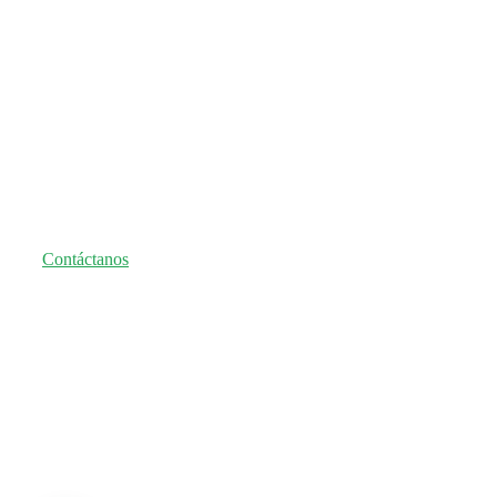
Seguro nos e
Contáctanos