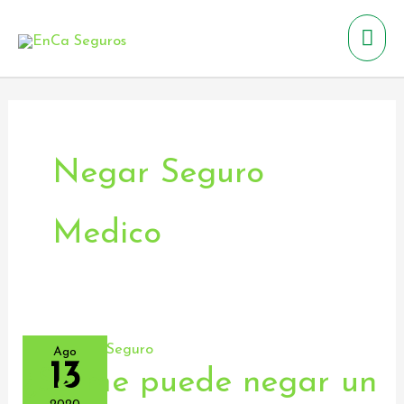
Ir
Men
al
contenido
prin
Negar Seguro
Medico
Ago
13
¿Se me puede negar un
¿Se
me