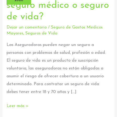
2020
seguro médico o seguro
puede
de vida?
negar
un
Dejar un comentario
/
Seguro de Gastos Medicos
seguro
Mayores
,
Seguros de Vida
médico
Las Aseguradoras pueden negar un seguro a
o
personas con problemas de salud, profesión o edad.
seguro
El seguro de vida es un producto de suscripción
de
voluntaria, las aseguradoras no están obligadas a
vida?
asumir el riesgo de ofrecer cobertura a un usuario
determinado. Para contratar un seguro de vida
debes tener entre 18 y 70 años y […]
Leer más »