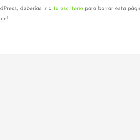
Press, deberías ir a
tu escritorio
para borrar esta pági
ien!