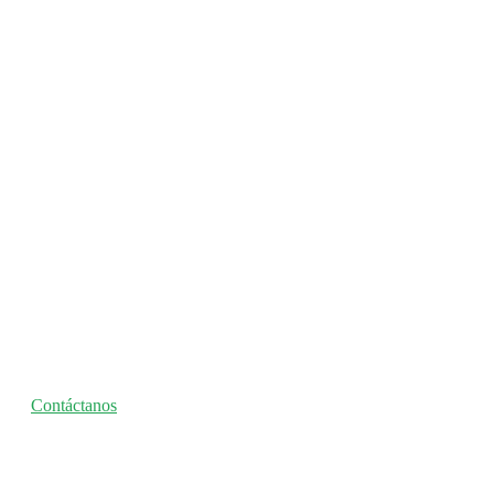
Seguro nos
entendemos
Contáctanos