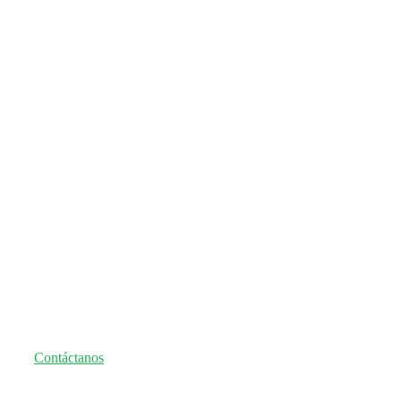
Seguro nos e
Contáctanos