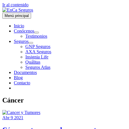
Ir al contenido
Menú principal
Inicio
Conócenos
Testimonios
Seguros
GNP Seguros
AXA Seguros
Insignia Life
Quálitas
Seguros Atlas
Documentos
Blog
Contacto
Cáncer
Abr
9
2021