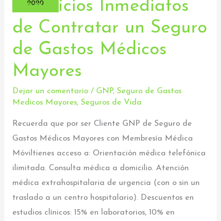
Beneficios Inmediatos
Beneficios
2020
Inmediatos
de Contratar un Seguro
de
de Gastos Médicos
Contratar
un
Mayores
Seguro
de
Dejar un comentario
/
GNP
,
Seguro de Gastos
Medicos Mayores
,
Seguros de Vida
Gastos
Médicos
Recuerda que por ser Cliente GNP de Seguro de
Mayores
Gastos Médicos Mayores con Membresía Médica
Móviltienes acceso a: Orientación médica telefónica
ilimitada. Consulta médica a domicilio. Atención
médica extrahospitalaria de urgencia (con o sin un
traslado a un centro hospitalario). Descuentos en
estudios clínicos: 15% en laboratorios, 10% en