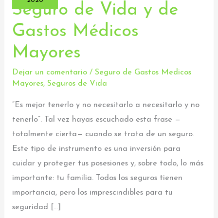
2020
Seguro de Vida y de
Seguro
Gastos Médicos
de
Vida
Mayores
y
de
Dejar un comentario
/
Seguro de Gastos Medicos
Mayores
,
Seguros de Vida
Gastos
Médicos
“Es mejor tenerlo y no necesitarlo a necesitarlo y no
Mayores
tenerlo”. Tal vez hayas escuchado esta frase —
totalmente cierta— cuando se trata de un seguro.
Este tipo de instrumento es una inversión para
cuidar y proteger tus posesiones y, sobre todo, lo más
importante: tu familia. Todos los seguros tienen
importancia, pero los imprescindibles para tu
seguridad […]