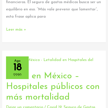
financieros. El seguro de gastos médicos busca ser un
equilibrio en eso. “Más vale prevenir que lamentar”,
esta frase aplica para
Leer más »
Ago
18
Covid en México –
Covid
2020
en
Hospitales públicos con
México
más mortalidad
–
Hospitales
Dejar un comentario
/
Covid 19
,
Seguro de Gastos