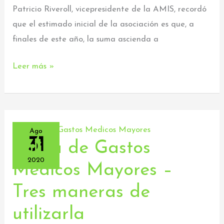
de
Patricio Riveroll, vicepresidente de la AMIS, recordó
dólares
que el estimado inicial de la asociación es que, a
finales de este año, la suma ascienda a
Leer más »
Ago
31
Póliza de Gastos
Póliza
de
2020
Médicos Mayores –
Gastos
Tres maneras de
Médicos
Mayores
utilizarla
–