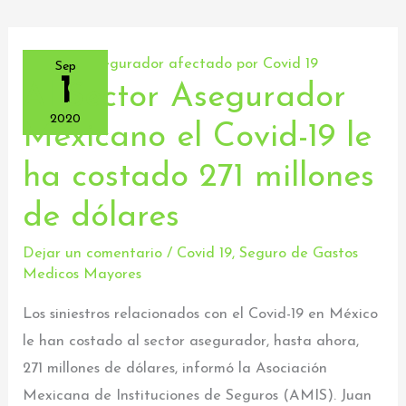
Sep
1
Al Sector Asegurador
Al
Sector
2020
Mexicano el Covid-19 le
Asegurador
ha costado 271 millones
Mexicano
el
de dólares
Covid-
19
Dejar un comentario
/
Covid 19
,
Seguro de Gastos
Medicos Mayores
le
ha
Los siniestros relacionados con el Covid-19 en México
costado
le han costado al sector asegurador, hasta ahora,
271
271 millones de dólares, informó la Asociación
millones
Mexicana de Instituciones de Seguros (AMIS). Juan