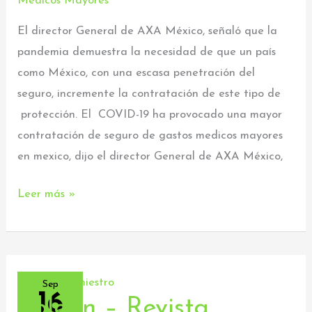
Medicos Mayores
seguros
en
El director General de AXA México, señaló que la
México
pandemia demuestra la necesidad de que un país
como México, con una escasa penetración del
seguro, incremente la contratación de este tipo de
protección. El COVID-19 ha provocado una mayor
contratación de seguro de gastos medicos mayores
en mexico, dijo el director General de AXA México,
Leer más »
Sep
16
Boletín – Revista
Boletín