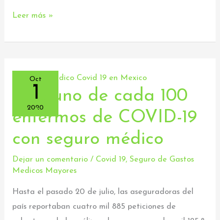
Leer más »
Oct
1
Solo uno de cada 100
Solo
uno
2020
enfermos de COVID-19
de
con seguro médico
cada
100
Dejar un comentario
/
Covid 19
,
Seguro de Gastos
enfermos
Medicos Mayores
de
Hasta el pasado 20 de julio, las aseguradoras del
COVID-
país reportaban cuatro mil 885 peticiones de
19