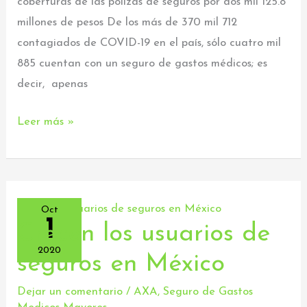
coberturas de las pólizas de seguros por dos mil 125.8
con
millones de pesos De los más de 370 mil 712
seguro
contagiados de COVID-19 en el país, sólo cuatro mil
médico
885 cuentan con un seguro de gastos médicos; es
decir, apenas
Leer más »
Oct
1
Crecen los usuarios de
Crecen
los
2020
seguros en México
usuarios
de
Dejar un comentario
/
AXA
,
Seguro de Gastos