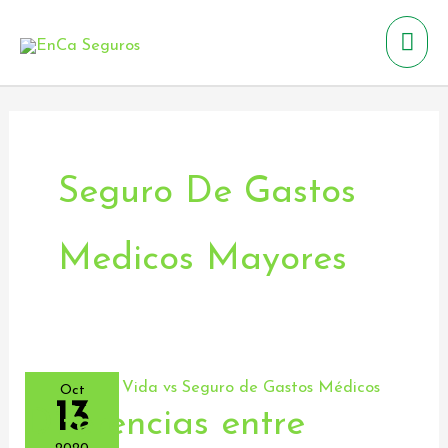
Ir
Men
al
contenido
prin
Seguro De Gastos
Medicos Mayores
Oct
13
Diferencias entre
Diferencias
entre