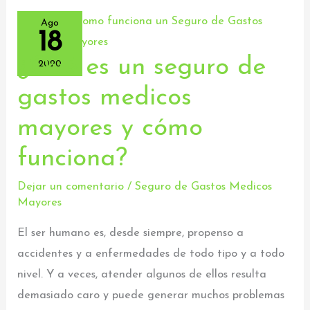
Ago
18
¿Qué es un seguro de
¿Qué
2020
es
gastos medicos
un
mayores y cómo
seguro
de
funciona?
gastos
medicos
Dejar un comentario
/
Seguro de Gastos Medicos
Mayores
mayores
y
El ser humano es, desde siempre, propenso a
cómo
accidentes y a enfermedades de todo tipo y a todo
funciona?
nivel. Y a veces, atender algunos de ellos resulta
demasiado caro y puede generar muchos problemas