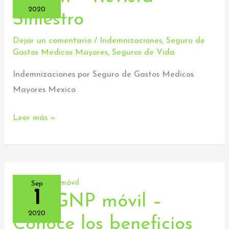
–
2020
Siniestro
Revista
Siniestro
Dejar un comentario
/
Indemnizaciones
,
Seguro de
Gastos Medicos Mayores
,
Seguros de Vida
Indemnizaciones por Seguro de Gastos Medicos
Mayores Mexico
Leer más »
Sep
1
APP GNP móvil –
APP
GNP
2020
Conoce los beneficios
móvil