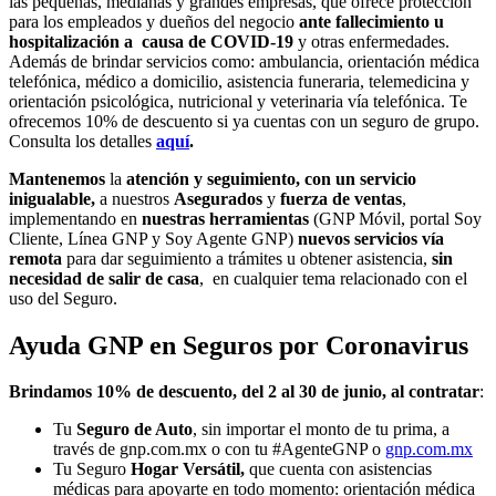
las pequeñas, medianas y grandes empresas, que ofrece protección
para los empleados y dueños del negocio
ante fallecimiento u
hospitalización a causa de COVID-19
y otras enfermedades.
Además de brindar servicios como: ambulancia, orientación médica
telefónica, médico a domicilio, asistencia funeraria, telemedicina y
orientación psicológica, nutricional y veterinaria vía telefónica. Te
ofrecemos 10% de descuento si ya cuentas con un seguro de grupo.
Consulta los detalles
aquí
.
Mantenemos
la
atención y seguimiento, con un servicio
inigualable,
a nuestros
Asegurados
y
fuerza de ventas
,
implementando en
nuestras herramientas
(GNP Móvil, portal Soy
Cliente, Línea GNP y Soy Agente GNP)
nuevos servicios vía
remota
para dar seguimiento a trámites u obtener asistencia,
sin
necesidad de salir de casa
, en cualquier tema relacionado con el
uso del Seguro.
Ayuda GNP en Seguros por Coronavirus
Brindamos 10% de descuento, del 2 al 30 de junio, al contratar
:
Tu
Seguro de Auto
, sin importar el monto de tu prima, a
través de gnp.com.mx o con tu #AgenteGNP o
gnp.com.mx
Tu Seguro
Hogar Versátil,
que cuenta con asistencias
médicas para apoyarte en todo momento: orientación médica