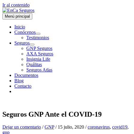
Ir al contenido
Menú principal
Inicio
Conócenos
Testimonios
Seguros
GNP Seguros
AXA Seguros
Insignia Life
Quálitas
Seguros Atlas
Documentos
Blog
Contacto
Seguros GNP Ante el COVID-19
Dejar un comentario
/
GNP
/
15 julio, 2020
/
coronavirus
,
covid19
,
gnp