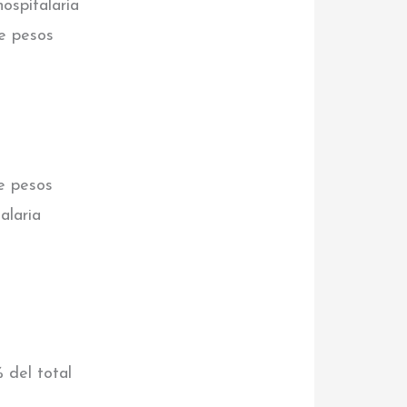
ospitalaria
e pesos
e pesos
alaria
 del total