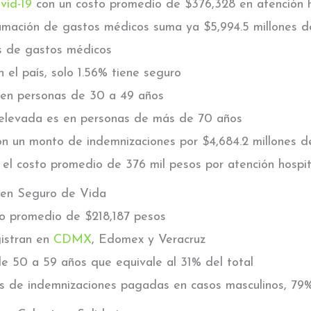
vid-19
con un costo promedio de $376,328 en atención h
mación de gastos médicos suma ya $5,994.5 millones d
as de gastos médicos
n el país, solo 1.56% tiene seguro
 en personas de 30 a 49 años
 elevada es en personas de más de 70 años
on un monto de indemnizaciones por $4,684.2 millones d
el costo promedio de 376 mil pesos por atención hospit
 en Seguro de Vida
o promedio de $218,187 pesos
gistran en
CDMX
, Edomex y Veracruz
e 50 a 59 años que equivale al 31% del total
s de indemnizaciones pagadas en casos masculinos, 79%