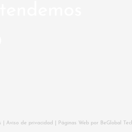
ntendemos
s |
Aviso de privacidad
|
Páginas Web
por
BeGlobal Tec