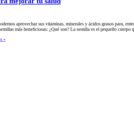
ara mejorar tu salud
podemos aprovechar sus vitaminas, minerales y ácidos grasos para, entre
as semillas más beneficiosas: ¿Qué son? La semilla es el pequeño cuerpo
s »