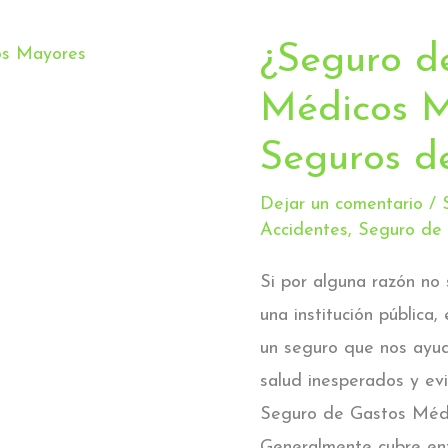
¿Seguro d
¿Seguro
de
Médicos M
Gastos
Seguros d
Médicos
Mayores
Dejar un comentario
/
o
Accidentes
,
Seguro de
Seguros
Si por alguna razón no
de
una institución pública
Accidente?
un seguro que nos ayu
salud inesperados y evi
Seguro de Gastos Méd
Generalmente cubre en