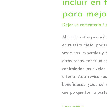
incluir en 
deberías
para mejo
incluir
en
Dejar un comentario
/
tu
dieta
Al incluir estos peque
para
en nuestra dieta, pode
mejorar
vitaminas, minerales y 
tu
otras cosas, tener un 
salud
controlados los niveles
arterial. Aquí revisamo
beneficiosas: ¿Qué son
cuerpo que forma part
Leer más »