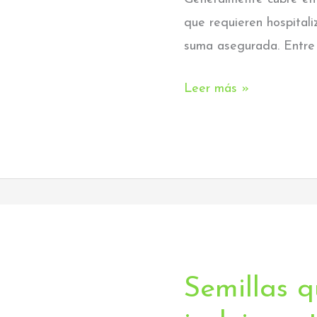
que requieren hospitaliz
suma asegurada. Entre l
Leer más »
Semillas q
Semillas
que