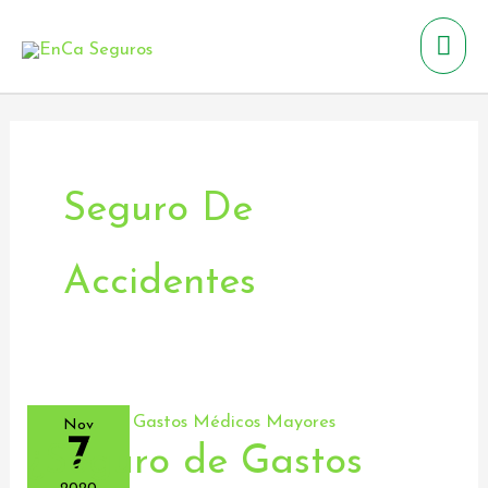
Ir
Men
al
contenido
prin
Seguro De
Accidentes
Nov
7
¿Seguro de Gastos
¿Seguro
de