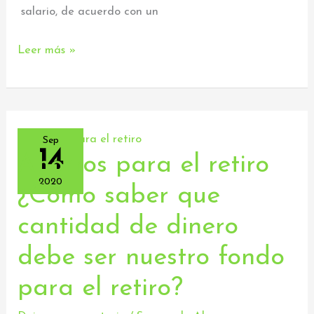
Latinoamérica
salario, de acuerdo con un
Leer más »
Sep
14
Ahorros para el retiro
Ahorros
para
2020
¿Cómo saber que
el
cantidad de dinero
retiro
¿Cómo
debe ser nuestro fondo
saber
para el retiro?
que
cantidad