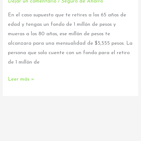
Dejar un comentario
/
Seguro de Ahorro
de
En el caso supuesto que te retires a los 65 años de
dinero
edad y tengas un fondo de 1 millón de pesos y
debe
mueras a los 80 años, ese millón de pesos te
ser
alcanzara para una mensualidad de $5,555 pesos. La
nuestro
persona que solo cuente con un fondo para el retiro
fondo
de 1 millón de
para
el
Leer más »
retiro?