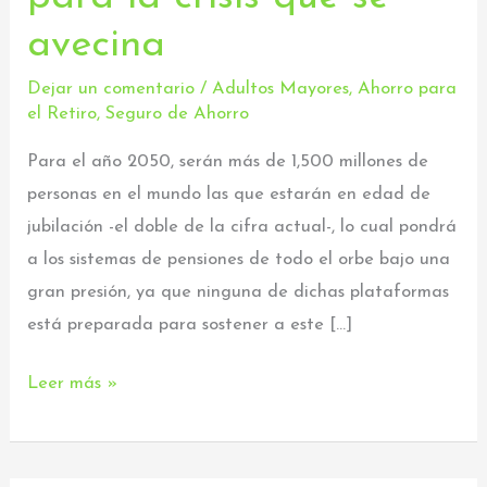
está
avecina
preparado
para
Dejar un comentario
/
Adultos Mayores
,
Ahorro para
el Retiro
,
Seguro de Ahorro
la
crisis
Para el año 2050, serán más de 1,500 millones de
que
personas en el mundo las que estarán en edad de
se
jubilación -el doble de la cifra actual-, lo cual pondrá
avecina
a los sistemas de pensiones de todo el orbe bajo una
gran presión, ya que ninguna de dichas plataformas
está preparada para sostener a este […]
Leer más »