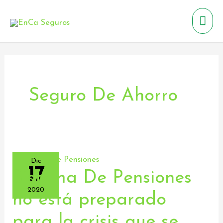
Ir
Men
al
contenido
prin
Seguro De Ahorro
Dic
17
Sistema De Pensiones
Sistema
De
2020
no está preparado
Pensiones
para la crisis que se
no