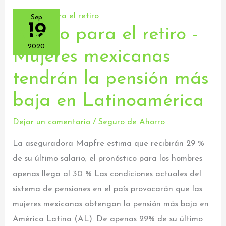
Sep
19
Ahorro para el retiro -
Ahorro
para
2020
Mujeres mexicanas
el
tendrán la pensión más
retiro
-
baja en Latinoamérica
Mujeres
mexicanas
Dejar un comentario
/
Seguro de Ahorro
tendrán
La aseguradora Mapfre estima que recibirán 29 %
la
de su último salario; el pronóstico para los hombres
pensión
apenas llega al 30 % Las condiciones actuales del
más
sistema de pensiones en el país provocarán que las
baja
mujeres mexicanas obtengan la pensión más baja en
en
América Latina (AL). De apenas 29% de su último